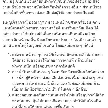
คนไม่รู้เช่นกัน ยิ่งหลายคนทำงานกับหน้าจอทั้งวัน เมื่อเสร็จ
งานแล้วยังเสพความบันเทิงหรือทำกิจกรรมอื่น ๆ ผ่านหน้าจอ
เหล่านั้นอีกซึ่งอาจจะส่งผลเสียต่อผู้ใช้มากกว่าจะเป็นผลดี
อ.พญ.จิราภรณ์ อรุณากูร กุมารแพทย์เวชศาสตร์วัยรุ่น คณะ
แพทย์ศาสตร์โรงพยาบาลรามาธิบดี มหาวิทยาลัยมหิดล ได้
กล่าวว่าการใช้อุปกรณ์อิเล็คทรอนิคมากเกินพอดีจนเรียก
ว่าการติดหน้าจอนั้น มีผลเสียหลายประการ ไม่เพียงแค่เด็ก ๆ
เท่านั้น แต่ในผู้ใหญ่เองก็เช่นกัน โดยผลเสียต่าง ๆ มีดังนี้
แสงจากหน้าจออุปกรณ์อิเล็คทรอนิคส่งผลเสียต่อสายตา
โดยตรง จึงอาจทำให้เกิดอาการตาแห้ กล้ามเนื้อตา
ทำงานหนัก หรือจอประสาทตาผิดปกติ
การนั่งในท่าเดิมนาน ๆ โดยขยับอวัยวะเพียงเล็กน้อยจาก
การนั่งอยู่ที่หน้าจอส่งผลเสียต่อกล้ามเนื้อส่วนต่าง ๆ เช่น
ปวดคอ บ่าไหล่ แขน นิ้วล็อค และยังส่งผลเสียต่อกล้าม
เนื้อมัดเล็กที่ยังพัฒนาไม่เต็มที่ในเด็ก ๆ อีกด้วย
สมองตอบสนองกับการเล่นสมาร์ทโฟนหรืออุปกรณ์อิเล็ค
ทรอนิค กระตุ้นให้สมองเกิดความสุข ทำให้เกิดโรคติด
สุข ที่ส่งผลให้อยากเล่นมากขึ้นเรื่อย ๆ