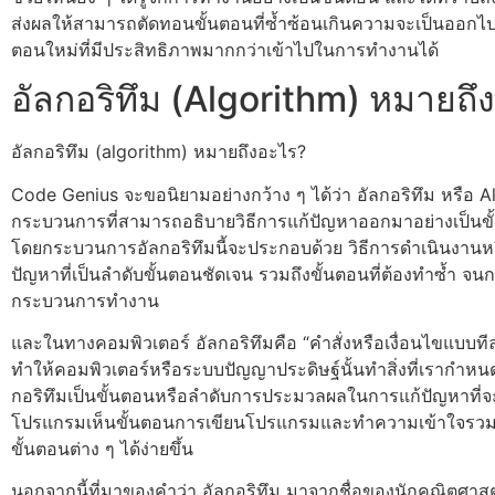
ส่งผลให้สามารถตัดทอนขั้นตอนที่ซ้ำซ้อนเกินความจะเป็นออกไป เเ
ตอนใหม่ที่มีประสิทธิภาพมากกว่าเข้าไปในการทำงานได้
อัลกอริทึม (Algorithm) หมายถึง
อัลกอริทึม (algorithm) หมายถึงอะไร?
Code Genius จะขอนิยามอย่างกว้าง ๆ ได้ว่า อัลกอริทึม หรือ A
กระบวนการที่สามารถอธิบายวิธีการแก้ปัญหาออกมาอย่างเป็นขั้
โดยกระบวนการอัลกอริทึมนี้จะประกอบด้วย วิธีการดำเนินงานห
ปัญหาที่เป็นลำดับขั้นตอนชัดเจน รวมถึงขั้นตอนที่ต้องทำซ้ำ จนกระ
กระบวนการทำงาน
และในทางคอมพิวเตอร์ อัลกอริทึมคือ “คำสั่งหรือเงื่อนไขแบบทีล
ทำให้คอมพิวเตอร์หรือระบบปัญญาประดิษฐ์นั้นทำสิ่งที่เรากำหนด
กอริทึมเป็นขั้นตอนหรือลำดับการประมวลผลในการแก้ปัญหาที่จะ
โปรแกรมเห็นขั้นตอนการเขียนโปรแกรมและทำความเข้าใจรว
ขั้นตอนต่าง ๆ ได้ง่ายขึ้น
นอกจากนี้ที่มาของคำว่า อัลกอริทึม มาจากชื่อของนักคณิตศาสต