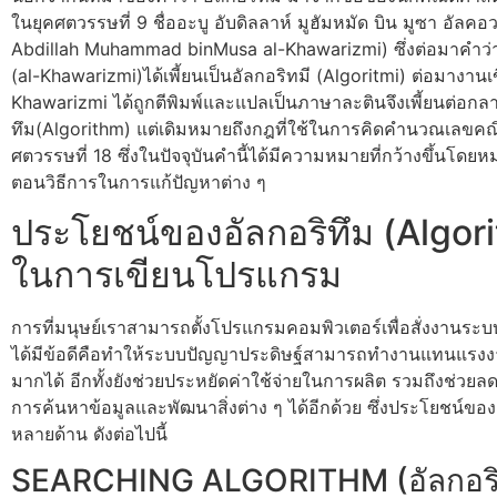
ในยุคศตวรรษที่ 9 ชื่ออะบู อับดิลลาห์ มูฮัมหมัด บิน มูซา อัลคอว
Abdillah Muhammad binMusa al-Khawarizmi) ซึ่งต่อมาคำว่า
(al-Khawarizmi)ได้เพี้ยนเป็นอัลกอริทมี (Algoritmi) ต่อมางาน
Khawarizmi ได้ถูกตีพิมพ์และแปลเป็นภาษาละตินจึงเพี้ยนต่อกลา
ทึม(Algorithm) แต่เดิมหมายถึงกฎที่ใช้ในการคิดคำนวณเลขคณ
ศตวรรษที่ 18 ซึ่งในปัจจุบันคำนี้ได้มีความหมายที่กว้างขึ้นโดยห
ตอนวิธีการในการแก้ปัญหาต่าง ๆ
ประโยชน์ของอัลกอริทึม (Algor
ในการเขียนโปรแกรม
การที่มนุษย์เราสามารถตั้งโปรแกรมคอมพิวเตอร์เพื่อสั่งงานระ
ได้มีข้อดีคือทำให้ระบบปัญญาประดิษฐ์สามารถทำงานแทนแร
มากได้ อีกทั้งยังช่วยประหยัดค่าใช้จ่ายในการผลิต รวมถึงช่วย
การค้นหาข้อมูลและพัฒนาสิ่งต่าง ๆ ได้อีกด้วย ซึ่งประโยชน์ของอ
หลายด้าน ดังต่อไปนี้
SEARCHING ALGORITHM (อัลกอริ