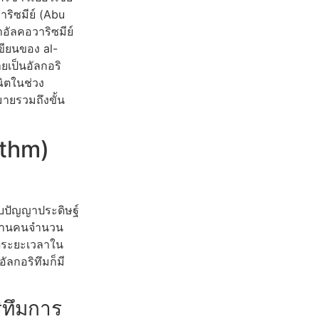
าริซมีย์ (Abu
อัลคอวาริซมีย์
เขียนของ al-
ยเป็นอัลกอริ
ิตในช่วง
มายรวมถึงขั้น
ithm)
บบปัญญาประดิษฐ์
งงานคนจำนวน
ลดระยะเวลาใน
ัลกอริทึมก็มี
ทึมการ