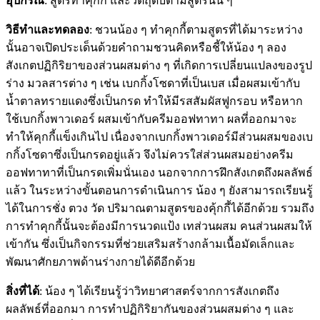
อุปกรณ์
: สูตรทำคุกกี้ และวัตถุดิบตามสูตรนั้น ๆ
วิธีทำและทดลอง
: ชวนน้อง ๆ ทำคุกกี้ตามสูตรที่ได้มาระหว่าง
นั้นอาจเปิดประเด็นด้วยคำถามชวนคิดหรือชี้ให้น้อง ๆ ลอง
สังเกตปฏิกิริยาของส่วนผสมต่าง ๆ ที่เกิดการเปลี่ยนแปลงของรูป
ร่าง มวลสารต่าง ๆ เช่น เบกกิ้งโซดาที่เป็นเบส เมื่อผสมเข้ากับ
น้ำตาลทรายแดงซึ่งเป็นกรด ทำให้มีรสสัมผัสฟูกรอบ หรือหาก
ใช้เบกกิ้งพาวเดอร์ ผสมเข้ากับครีมออฟทาทา ผลที่ออกมาจะ
ทำให้คุกกี้แข็งเกินไป เนื่องจากเบกกิ้งพาวเดอร์มีส่วนผสมของเบ
กกิ้งโซดาซึ่งเป็นกรดอยู่แล้ว จึงไม่ควรใส่ส่วนผสมอย่างครีม
ออฟทาทาที่เป็นกรดเพิ่มนั่นเอง นอกจากการฝึกสังเกตถึงผลลัพธ์
แล้ว ในระหว่างขั้นตอนการดำเนินการ น้อง ๆ ยังสามารถเรียนรู้
ได้ในการชั่ง ตวง วัด ปริมาณตามสูตรของคุ้กกี้ได้อีกด้วย รวมถึง
การทำคุกกี้นั้นจะต้องมีการนวดแป้ง เทส่วนผสม คนส่วนผสมให้
เข้ากัน ซึ่งเป็นกิจกรรมที่ช่วยเสริมสร้างกล้ามเนื้อมัดเล็กและ
พัฒนาศักยภาพด้านร่างกายได้ดีอีกด้วย
สิ่งที่ได้
: น้อง ๆ ได้เรียนรู้ว่าวิทยาศาสตร์จากการสังเกตถึง
ผลลัพธ์ที่ออกมา การทำปฏิกิริยากันของส่วนผสมต่าง ๆ และ