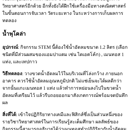
วิทยาศาสตร์อีกด้วย อีกทั้งยังได้ฝึกใช้เครื่องมือทางคณิตศาสตร์
ในขั้นตอนการจับเวลา วัดระยะทาง ในระหว่างการเก็บผลการ
ทดลอง
น้ำพุโคล่า
อุปกรณ์
: กิจกรรม STEM นี้ต้องใช้น้ำอัดลมขนาด 1.2 ลิตร (เลือก
ชนิดที่มีส่วนผสมของแอมปาแตม เช่น ไดเอตโค้ก) , เมนทอส 1
แท่ง, และเทปกาว
วิธีทดลอง
: วางขวดน้ำอัดลมไว้ในบริเวณที่โล่งกว้าง ภายนอก
อาคาร ควรใช้น้ำอัดลมอุณหภูมิปกติ ไม่แช่เย็นจะได้ผลดีกว่า
จากนั้นแกะเมนทอส 1 แท่ง แล้วทำการหย่อนลงไปในขวดน้ำ
อัดลมที่เตรียมไว้ แล้วรีบถอยออกมาสังเกตการณ์พร้อมจดบันทึก
ผล
สิ่งที่ได้
: เข้าใจปฏิกิริยาทางเคมีและฟิสิกส์ซึ่งเป็นส่วนหนึ่งของ
รายวิชาวิทยาศาสตร์ในการเรียนรู้สะเต็มศึกษา ผลลัพธ์ของ
กิจกรรมนี้สามารถอธิบายได้ว่าเมนทอสทำปฏิกิริยากับน้ำอัดลม