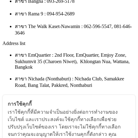
สาขา Bangna : 093-269-5178
สาขา Rama 9 : 094-954-2689
สาขา The Walk Kaset-Nawamin : 062-596-5547, 081-646-
3646
Address list
สาขา EmQuartier : 2nd Floor, EmQuartier, Emjoy Zone,
Sukhumvit 35 (Charoen Niwet), Khlongtan Nua, Wattana,
Bangkok
สาขา Nichada (Nonthaburi) : Nichada Club, Samakkee
Road, Bang Talat, Pakkred, Nonthaburi
สาขา Korat : Mayfair Avenue, Nakhon Ratchasima
การใช้คุกกี้
สาขา Ubon Ratchathani : Nai Mueang, Amphoe Mueang
เราใช้คุกกี้ที่มีความจำเป็นอย่างยิ่งต่อการทำงานของ
Ubon Ratchathani
เว็บไซต์ และเราประสงค์จะใช้คุกกี้ทางเลือกเพื่อช่วย
ปรับปรุงเว็บไซต์ของเรา โดยเราจะไม่ใช้คุกกี้ทางเลือก
สาขา Bangna : 99, 41 Soi Rajvinit Bangkaew, Bang Kaeo
จนกว่าคุณจะอนุญาตให้เราใช้งานคุกกี้ดังกล่าว คุณ
Subdistrict,Bang Phli District, Samut Prakan